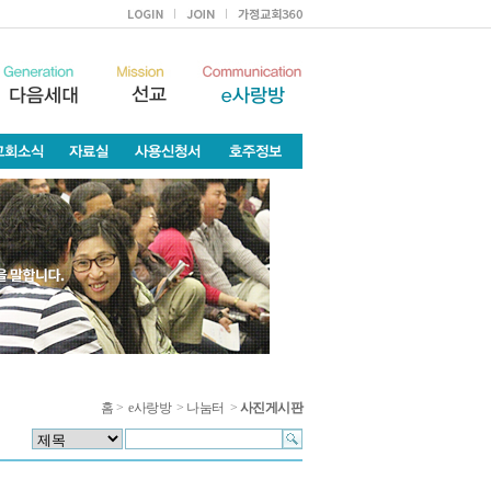
홈
>
e사랑방
>
나눔터
>
사진게시판