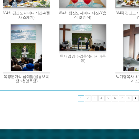
884차 평신도 세미나 사진-4(행
884차 평신도 세미나 사진-3(음
884차 평신도 
사 스케치)
식 및 간식)
목자 임명식-엄동식(러시아목
장)
목장분가식-심예닮(콜롬보목
박기명목사 초
장➜청양목장)
러스
1
2
3
4
5
6
7
8