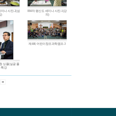
세미나 사진-2(섬
884차 평신도 세미나 사진-1(강
김)
의)
제4회 어린이창조과학캠프-3
청 싱플(실글 플
) 특강