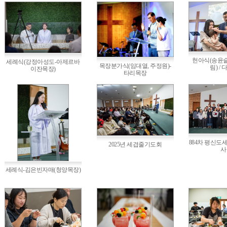
헌아식(송윤슬
세례식(강정아성도-아제르바
목장분가식(임대열, 주정원)-
림) /
이잔목장)
타리목장
884차 평신도
2025년 세겹줄기도회
사
세례식-김은빈자매(청양목장)