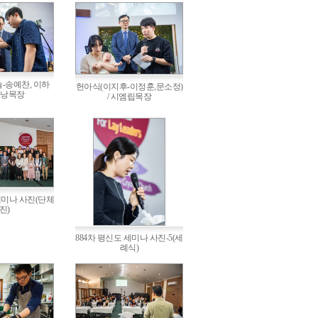
-송예찬, 이하
헌아식(이지후-이정훈,문소정)
 다낭목장
/ 시엠립목장
세미나 사진(단체
진)
884차 평신도 세미나 사진-5(세
례식)