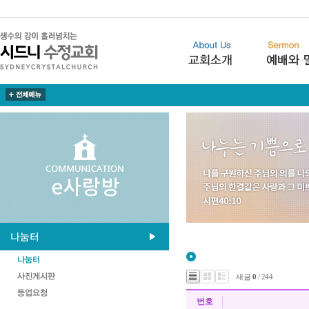
새글
0
/ 244
번호