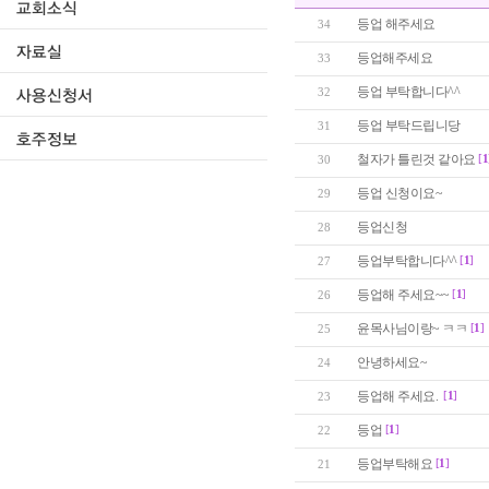
등업 해주세요
34
등업해주세요
33
등업 부탁합니다^^
32
등업 부탁드립니당
31
철자가 틀린것 같아요
[
1
30
등업 신청이요~
29
등업신청
28
등업부탁합니다^^
[
1
]
27
등업해 주세요~~
[
1
]
26
윤목사님이랑~ ㅋㅋ
[
1
]
25
안녕하세요~
24
등업해 주세요.
[
1
]
23
등업
[
1
]
22
등업부탁해요
[
1
]
21