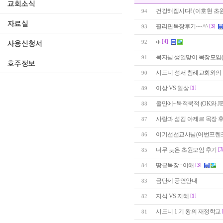
건강해집시다! (이호현 초
94
필리핀목장후기~~^^
[
3
]
93
✈️
[
4
]
92
목자님 생일맞이 목장모임(향기
91
시드니 성서 침례교회와의
90
이상 VS 일상
[
1
]
89
올만에~북적북적 (OK와 JB
88
사랑과 섬김 아제르 목장 
87
이기선선교사님(어번프렌
86
너무 늦은 초원모임 후기
[
3
85
땅끝목장 : 이해
[
3
]
84
금단제 공연안내
83
지식 VS 지혜
[
1
]
82
시드니 1 기 왕의 재정학교
81