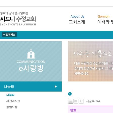
새글
0
/ 244
번호