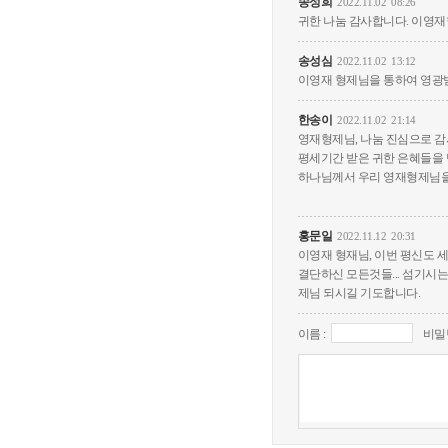
송성희
2022.11.02
08:26
귀한 나눔 감사합니다. 이영
송성심
2022.11.02
13:12
이영재 형제님을 통하여 영광
한송이
2022.11.02
21:14
영재형제님, 나눔 진심으로 감
평세기간 받은 귀한 은혜들을
하나님께서 우리 영재형제님을
홍문일
2022.11.12
20:31
이영재 형재님, 이번 평신도 
결단하신 모든것들... 섬기시
제님 되시길 기도합니다.
이름 :
비밀