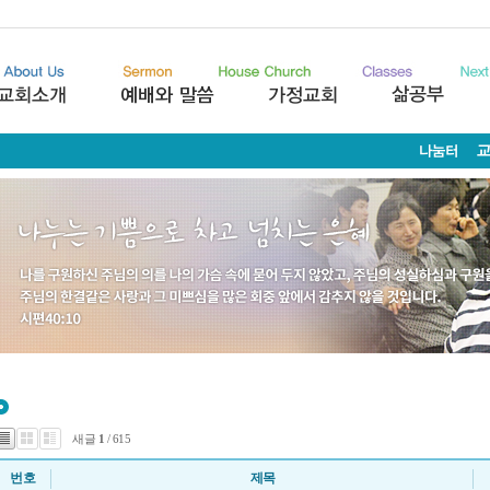
새글
1
/ 615
번호
제목