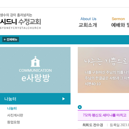
752차 평신도 세미나를 마치고
최희도 전수경
등록일 2023.1