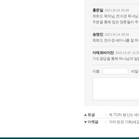
홍문일
2023.10.10
05:44
최희도 목자님, 전수경 목녀님
두분을 통해 많은 영혼들이 주
송영민
2023.10.14
09:24
최희도 전수경 세미나를 잘 하
아제르바이잔
2023.10.19
15:5
기도응답을 통해 하나님의 일을
이름 :
비밀
윗글
제 752차 평신도 
아랫글
거저 얻은 기회(세