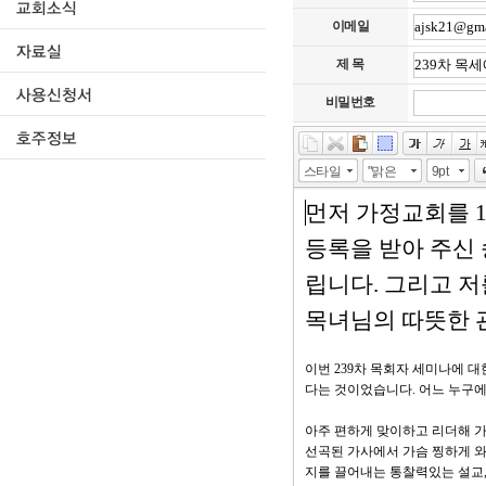
이메일
제 목
비밀번호
스타일
"맑은
9pt
고딕",
굴림